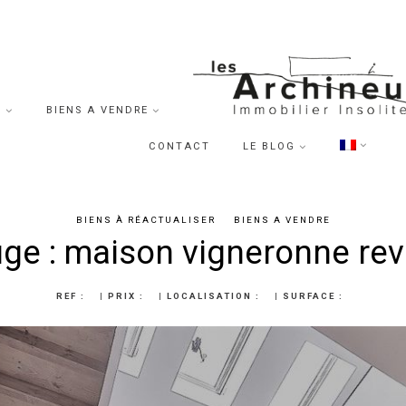
S
BIENS A VENDRE
CONTACT
LE BLOG
BIENS À RÉACTUALISER
BIENS A VENDRE
uge : maison vigneronne rev
REF :
|
PRIX :
|
LOCALISATION :
|
SURFACE :