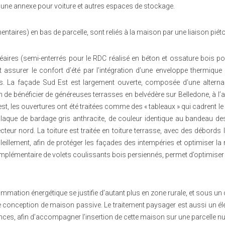
e, une annexe pour voiture et autres espaces de stockage.
taires) en bas de parcelle, sont reliés à la maison par une liaison pi
aires (semi-enterrés pour le RDC réalisé en béton et ossature bois pou
et assurer le confort d’été par l’intégration d’une enveloppe thermique
èces. La façade Sud Est est largement ouverte, composée d’une altern
 de bénéficier de généreuses terrasses en belvédère sur Belledone, à l’
, les ouvertures ont été traitées comme des « tableaux » qui cadrent le r
laque de bardage gris anthracite, de couleur identique au bandeau de
teur nord. La toiture est traitée en toiture terrasse, avec des débords
illement, afin de protéger les façades des intempéries et optimiser la 
mplémentaire de volets coulissants bois persiennés, permet d’optimiser
mmation énergétique se justifie d’autant plus en zone rurale, et sous un 
e conception de maison passive. Le traitement paysager est aussi un él
sences, afin d’accompagner l’insertion de cette maison sur une parcelle nu