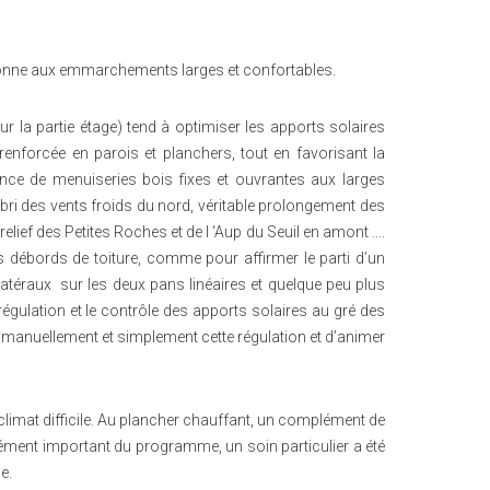
étonne aux emmarchements larges et confortables.
r la partie étage) tend à optimiser les apports solaires
 renforcée en parois et planchers, tout en favorisant la
ance de menuiseries bois fixes et ouvrantes aux larges
abri des vents froids du nord, véritable prolongement des
elief des Petites Roches et de l ‘Aup du Seuil en amont ….
s débords de toiture, comme pour affirmer le parti d’un
 latéraux sur les deux pans linéaires et quelque peu plus
régulation et le contrôle des apports solaires au gré des
 manuellement et simplement cette régulation et d’animer
climat difficile. Au plancher chauffant, un complément de
ément important du programme, un soin particulier a été
e.