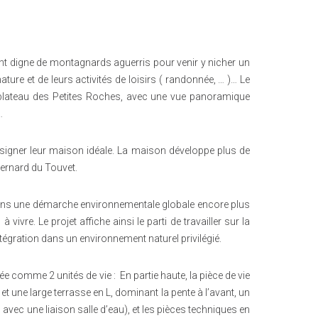
ment digne de montagnards aguerris pour venir y nicher un
ature et de leurs activités de loisirs ( randonnée, … )… Le
le plateau des Petites Roches, avec une vue panoramique
…
esigner leur maison idéale. La maison développe plus de
Bernard du Touvet.
r dans une démarche environnementale globale encore plus
ivre. Le projet affiche ainsi le parti de travailler sur la
égration dans un environnement naturel privilégié.
ée comme 2 unités de vie : En partie haute, la pièce de vie
t une large terrasse en L, dominant la pente à l’avant, un
avec une liaison salle d’eau), et les pièces techniques en