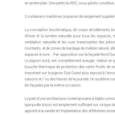
en arrière plan. Une partie du RDC, sous pilotis constitu
2 containers maritimes (espaces de rangement supplémen
La conception bioclimatique, de corps de bâtiments liné
d’hiver et la lumière naturelle pour tous les espaces, 
ventilation naturelle et les vues traversantes des pi
montants, et de zones de bardage de mélèze naturel, afin
espaces à vivre … Par opposition sur la façade Nord Ouest
Le pignon nord, est complètement aveugle, réalisé en p
bouclier thermique de protection des vents froids de sec
important sur le pignon Sud Ouest plus exposé à l’ensole
saisons et / ou des heures de la journée. Un système co
les façades par la même occasion.
Le parti d’une architecture contemporaine à faible conso
type poêle à bois est amplement suffisant sur ce type d
apporté à la variété et l’implantation des différentes es