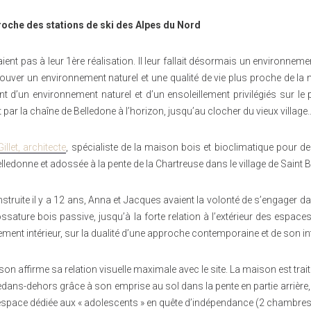
roche des stations de ski des Alpes du Nord
ient pas à leur 1ère réalisation. Il leur fallait désormais un environne
rouver un environnement naturel et une qualité de vie plus proche de la n
ant d’un environnement naturel et d’un ensoleillement privilégiés sur 
 par la chaîne de Belledone à l’horizon, jusqu’au clocher du vieux village
illet, architecte
, spécialiste de la maison bois et bioclimatique pour d
lledonne et adossée à la pente de la Chartreuse dans le village de Saint 
nstruite il y a 12 ans, Anna et Jacques avaient la volonté de s’engage
ature bois passive, jusqu’à la forte relation à l’extérieur des espaces à v
ent intérieur, sur la dualité d’une approche contemporaine et de son int
ison affirme sa relation visuelle maximale avec le site. La maison est trait
dans-dehors grâce à son emprise au sol dans la pente en partie arrière, e
e espace dédiée aux « adolescents » en quête d’indépendance (2 chambres 