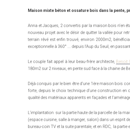
Maison mixte béton et ossature bois dans la pente, p
Anna et Jacques, 2 convertis par la maison bois n’en éta
nouveau projet avec le désir de quitter la vallée pour ret
terrain rêvé est enfin trouvé, environ 2000m2, bénéfici
exceptionnelle à 360° …. depuis l’Aup du Seuil, en passant
Le couple fait appel à leur beau-frère architecte,
Benoit G
180m2 sur 2 niveaux, en pente sud face à la chaine de Be
Déjà conquis par le bien être d’une 1ère maison bois co
forte, depuis le choix technique d’une construction en oss
qualité des matériaux apparents en façades et l’aménagem
L’implantation sur la partie haute de la parcelle de la ma
(espace cuisine, salle à manger, salon) dans un esprit de
bureau-coin TV et la suite parentale, et en RDC, la parti